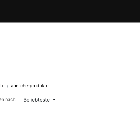
Verein
Kursübersicht
Termine
Waffenschule
Kontakt
te
ahnliche-produkte
Beliebteste
ren nach: