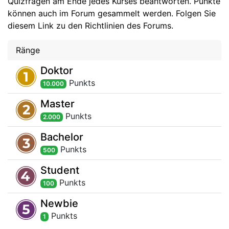
Quizfragen am Ende jedes Kurses beantworten. Punkte
können auch im Forum gesammelt werden. Folgen Sie
diesem Link zu den Richtlinien des Forums.
Ränge
Doktor
Punkt
s
10.000
Master
Punkt
s
2.000
Bachelor
Punkt
s
500
Student
Punkt
s
100
Newbie
Punkt
s
1