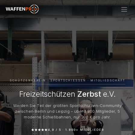
SCHÜTZENVEREIN · SPORTSCHIESSEN · MITGLIEDSCHAFT
Freizeitschützen
Zerbst
e.V.
Werden Sie Teil der größten Sportschützen-Community
zwischen Berlin und Leipzig – über 1.800 Mitglieder, 5
moderne Schießbahnen, nur 200 € pro Jahr.
4,9 / 5 · 1.800+ MITGLIEDER