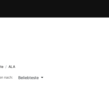
Verein
Kursübersicht
Termine
Waffenschule
Kontakt
te
ALA
Beliebteste
ren nach: