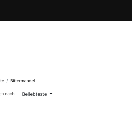
Verein
Kursübersicht
Termine
Waffenschule
Kontakt
te
Bittermandel
Beliebteste
ren nach: