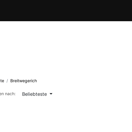
Verein
Kursübersicht
Termine
Waffenschule
Kontakt
te
Breitwegerich
Beliebteste
ren nach: