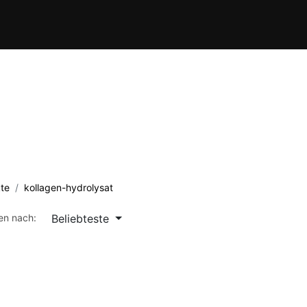
Verein
Kursübersicht
Termine
Waffenschule
Kontakt
te
kollagen-hydrolysat
Beliebteste
ren nach: