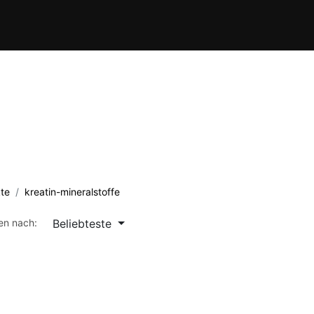
Verein
Kursübersicht
Termine
Waffenschule
Kontakt
te
kreatin-mineralstoffe
Beliebteste
ren nach: