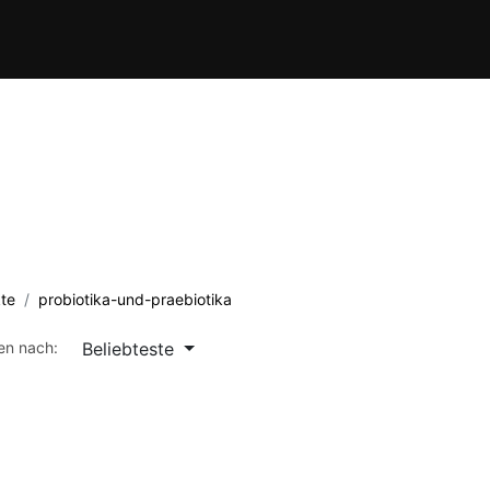
Verein
Kursübersicht
Termine
Waffenschule
Kontakt
te
probiotika-und-praebiotika
Beliebteste
ren nach: