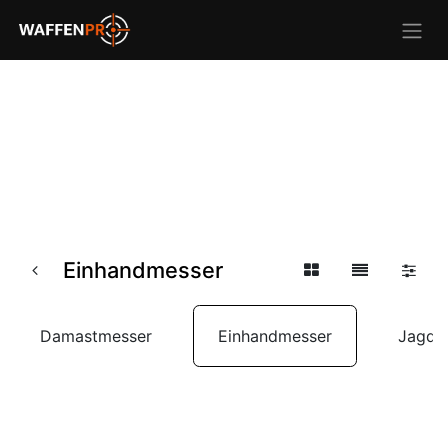
Einhandmesser
Damastmesser
Einhandmesser
Jagdm