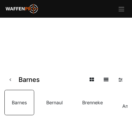
Barnes
F
Barnes
Bernaul
Brenneke
Amm