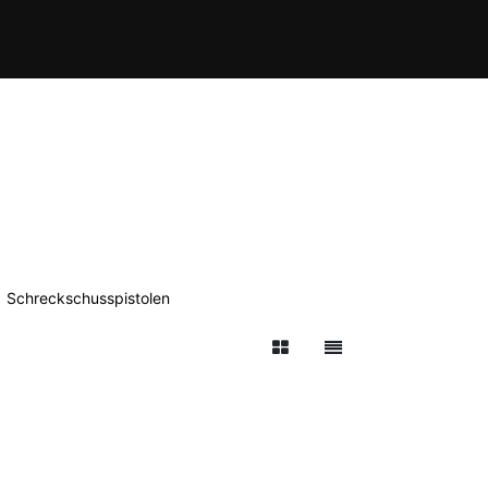
Behördenbereich
WaffenPro Shop
Schreckschusspistolen