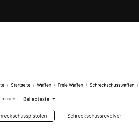
Verein
Kursübersicht
Termine
Waffenschule
Kontakt
te
Startseite
Waffen
Freie Waffen
Schreckschusswaffen
Beliebteste
ren nach:
hreckschusspistolen
Schreckschussrevolver