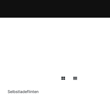
Behördenbereich
WaffenPro Shop
Selbstladeflinten