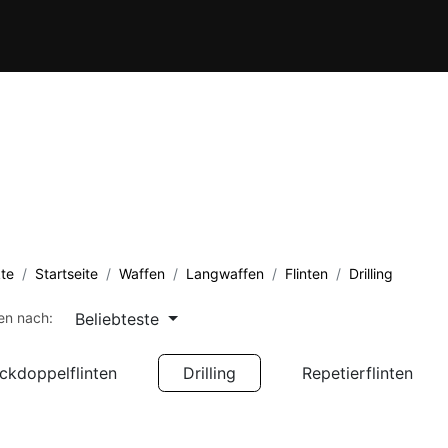
Verein
Kursübersicht
Termine
Waffenschule
Kontakt
te
Startseite
Waffen
Langwaffen
Flinten
Drilling
Beliebteste
ren nach:
ckdoppelflinten
Drilling
Repetierflinten