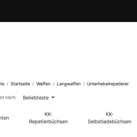
Verein
Kursübersicht
Termine
Waffenschule
Kontakt
te
Startseite
Waffen
Langwaffen
Unterhebelrepetierer
Beliebteste
ren nach:
KK-
KK-
inten
Repetierbüchsen
Selbstladebüchsen