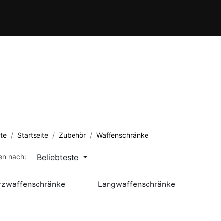
Verein
Kursübersicht
Termine
Waffenschule
Kontakt
te
Startseite
Zubehör
Waffenschränke
Beliebteste
ren nach:
rzwaffenschränke
Langwaffenschränke