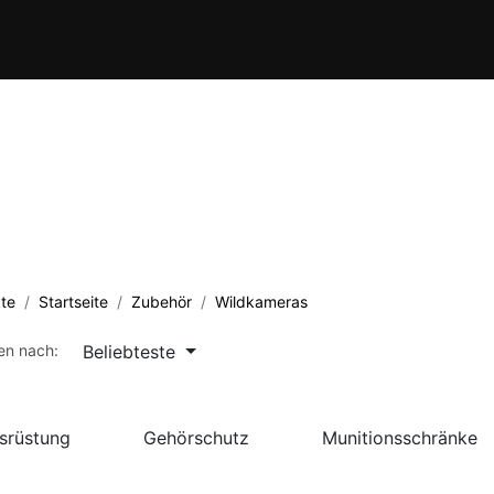
Verein
Kursübersicht
Termine
Waffenschule
Kontakt
te
Startseite
Zubehör
Wildkameras
Beliebteste
ren nach:
srüstung
Gehörschutz
Munitionsschränke