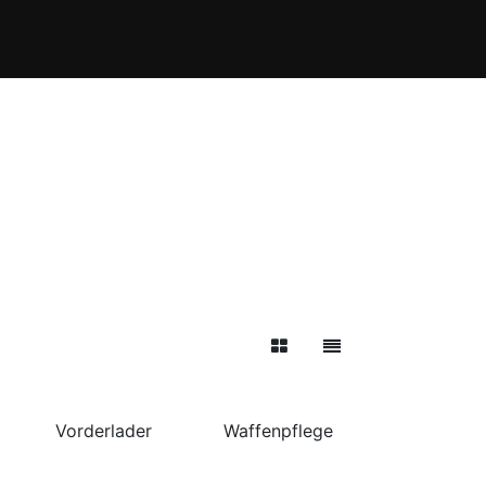
Behördenbereich
WaffenPro Shop
Vorderlader
Waffenpflege
Waffensc