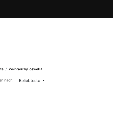
Verein
Kursübersicht
Termine
Waffenschule
Kontakt
te
Weihrauch/Boswellia
Beliebteste
ren nach: