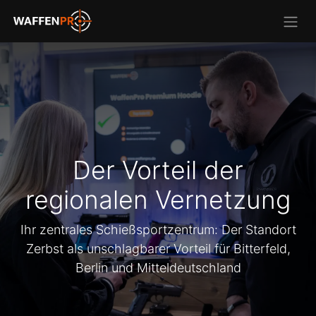
Der Vorteil der
regionalen Vernetzung
Ihr zentrales Schießsportzentrum: Der Standort
Zerbst als unschlagbarer Vorteil für Bitterfeld,
Berlin und Mitteldeutschland