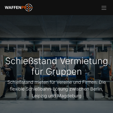
Schießstand Vermietung
für Gruppen
Schießstand mieten für Vereine und Firmen: Die
flexible Schießbahn-Lösung zwischen Berlin,
Leipzig und Magdeburg