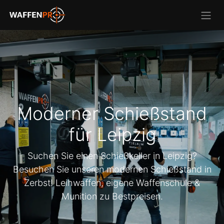
Moderner Schießstand
für Leipzig
Suchen Sie einen Schießkeller in Leipzig?
Besuchen Sie unseren modernen Schießstand in
Zerbst! Leihwaffen, eigene Waffenschule &
Munition zu Bestpreisen.