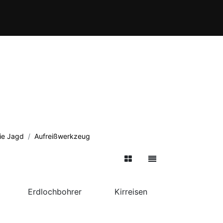
Behördenbereich
WaffenPro Shop
ie Jagd
Aufreißwerkzeug
Erdlochbohrer
Kirreisen
Macheten