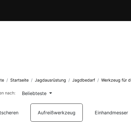
Verein
Kursübersicht
Termine
Waffenschule
Kontakt
te
Startseite
Jagdausrüstung
Jagdbedarf
Werkzeug für d
Beliebteste
ren nach:
tscheren
Aufreißwerkzeug
Einhandmesser